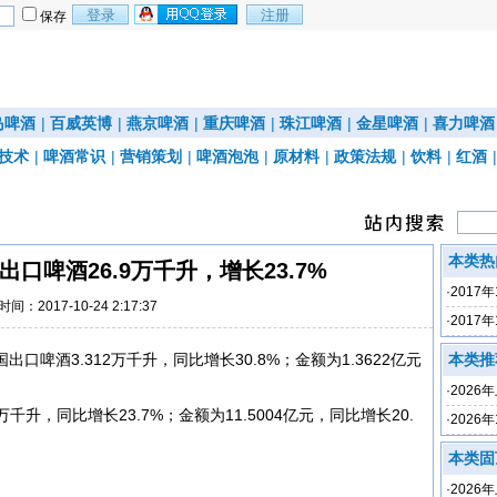
保存
岛啤酒
|
百威英博
|
燕京啤酒
|
重庆啤酒
|
珠江啤酒
|
金星啤酒
|
喜力啤酒
技术
|
啤酒常识
|
营销策划
|
啤酒泡泡
|
原材料
|
政策法规
|
饮料
|
红酒
本类热
国出口啤酒26.9万千升，增长23.7%
·
2017
时间：2017-10-24 2:17:37
7%
·
2017
2%
口啤酒3.312万千升，同比增长30.8%；金额为1.3622亿元
本类推
·
2026
万千升，同比增长23.7%；金额为11.5004亿元，同比增长20.
长0.2%
·
2026
0.8%
本类固
·
2026