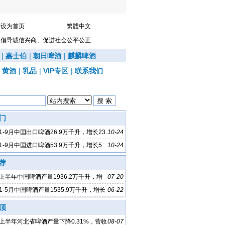
设为首页
繁體中文
倡导诚信兴商、促进社会公平公正
|
嘉士伯
|
朝日啤酒
|
麒麟啤酒
|
黄酒
|
乳品
|
VIP专区
|
联系我们
门
年1-9月中国出口啤酒26.9万千升，增长23.
10-24
年1-9月中国进口啤酒53.9万千升，增长5.
10-24
荐
年上半年中国啤酒产量1936.2万千升，增
07-20
年1-5月中国啤酒产量1535.9万千升，增长
06-22
顶
年上半年河北省啤酒产量下降0.31%，营收
08-07