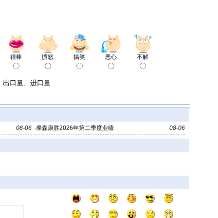
很棒
愤怒
搞笑
恶心
不解
量、出口量、进口量
08-06
·
摩森康胜2026年第二季度业绩
08-06