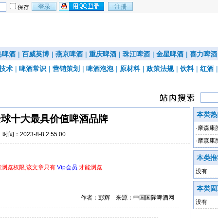
保存
岛啤酒
|
百威英博
|
燕京啤酒
|
重庆啤酒
|
珠江啤酒
|
金星啤酒
|
喜力啤酒
技术
|
啤酒常识
|
营销策划
|
啤酒泡泡
|
原材料
|
政策法规
|
饮料
|
红酒
本类热
年全球十大最具价值啤酒品牌
·
摩森康
时间：2023-8-8 2:55:00
·
摩森康
本类推
有浏览权限,该文章只有
Vip会员
才能浏览
没有
本类固
作者：彭辉 来源：中国国际啤酒网
没有