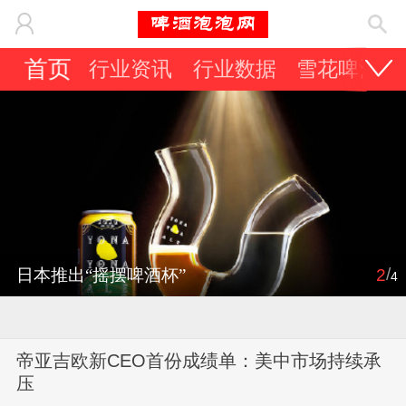
首页
行业资讯
行业数据
雪花啤酒
/
日本推出“摇摆啤酒杯”
2
4
帝亚吉欧新CEO首份成绩单：美中市场持续承
压