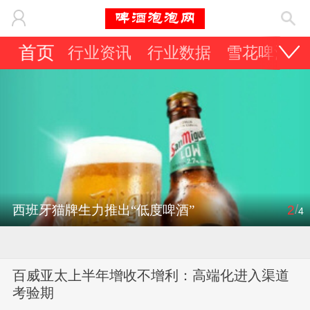
首页
行业资讯
行业数据
雪花啤酒
/
西班牙猫牌生力推出“低度啤酒”
2
4
百威亚太上半年增收不增利：高端化进入渠道
考验期