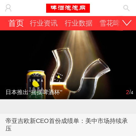
首页
行业资讯
行业数据
雪花啤酒
/
日本推出“摇摆啤酒杯”
2
4
帝亚吉欧新CEO首份成绩单：美中市场持续承
压