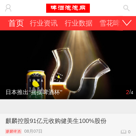
首页
行业资讯
行业数据
雪花啤酒
/
日本推出“摇摆啤酒杯”
2
4
麒麟控股91亿元收购健美生100%股份
08月07日
麒麟啤酒
0