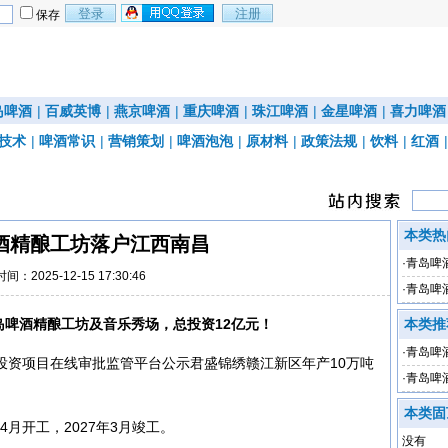
保存
岛啤酒
|
百威英博
|
燕京啤酒
|
重庆啤酒
|
珠江啤酒
|
金星啤酒
|
喜力啤酒
技术
|
啤酒常识
|
营销策划
|
啤酒泡泡
|
原材料
|
政策法规
|
饮料
|
红酒
本类热
酒精酿工坊落户江西南昌
·
青岛啤
时间：2025-12-15 17:30:46
约仪式
·
青岛啤
岛啤酒精酿工坊及音乐秀场，总投资12亿元！
本类推
·
青岛啤
投资项目在线审批监管平台公示君盛锦绣赣江新区年产10万吨
·
青岛啤
本类固
4月开工，2027年3月竣工。
没有