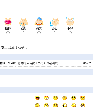
很棒
愤怒
搞笑
恶心
不解
目竣工出酒活动举行
签约
08-02
·
青岛啤酒马鞍山公司新增桶装线
08-02