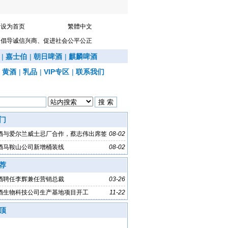
设为首页
繁體中文
倡导诚信兴商、促进社会公平公正
|
嘉士伯
|
朝日啤酒
|
麒麟啤酒
|
黄酒
|
乳品
|
VIP专区
|
联系我们
门
酒与爱尔兰威士忌厂合作，蔡志伟出席签
08-02
酒马鞍山公司新增桶装线
08-02
荐
酒聘任李辉兼任营销总裁
03-26
酒生物科技公司生产基地项目开工
11-22
顶