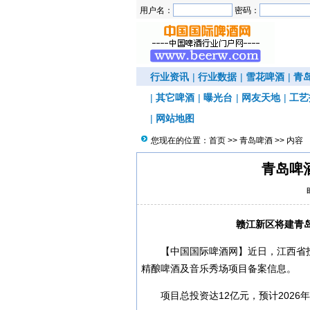
用户名：
密码：
行业资讯
|
行业数据
|
雪花啤酒
|
青
|
其它啤酒
|
曝光台
|
网友天地
|
工艺
|
网站地图
您现在的位置：
首页
>>
青岛啤酒
>> 内容
青岛啤
赣江新区将建青
【中国国际啤酒网】近日，江西省
精酿啤酒及音乐秀场项目备案信息。
项目总投资达12亿元，预计2026年