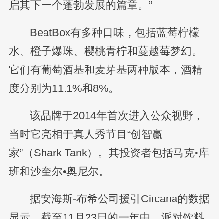
启其下一个蓬勃发展的篇章。”
BeatBox有多种口味，包括蓝莓柠檬
水、橙子爆珠、樱桃青柠和蔓越莓梦幻。
它们有葡萄酒基和麦芽基两种版本，酒精
度分别为11.1%和8%。
该品牌于2014年首次进入公众视野，
当时它亮相于真人秀节目“创智赢
家”（Shark Tank）。其投资者包括马克•库
班和沙奎尔•奥尼尔。
据安海斯-布希公司援引Circana的数据
显示，截至11月23日的一年中，派对饮料