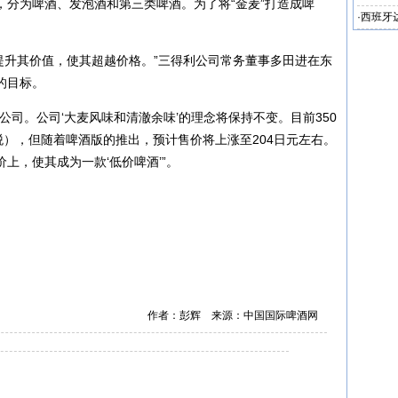
，分为啤酒、发泡酒和第三类啤酒。为了将“金麦”打造成啤
·
西班牙
将提升其价值，使其超越价格。”三得利公司常务董事多田进在东
的目标。
公司。公司‘大麦风味和清澈余味’的理念将保持不变。目前350
税），但随着啤酒版的推出，预计售价将上涨至204日元左右。
上，使其成为一款‘低价啤酒’”。
作者：彭辉 来源：中国国际啤酒网