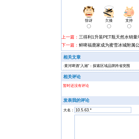
惊讶
欠揍
支持
上一篇：
三得利1升装PET瓶天然水销量增
下一篇：
鲜啤福鹿家成为蜜雪冰城附属
相关文章
·
黄河啤酒“入湘”：探索区域品牌跨省突围
相关评论
暂时还没有评论
发表我的评论
大名：