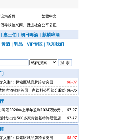
设为首页
繁體中文
倡导诚信兴商、促进社会公平公正
|
嘉士伯
|
朝日啤酒
|
麒麟啤酒
|
黄酒
|
乳品
|
VIP专区
|
联系我们
门
酒“入湘”：探索区域品牌跨省突围
08-07
达姆啤酒收购英国一家饮料公司部分股份
08-06
荐
啤酒2026年上半年盈利1034万港元，
07-27
%
酒计划出售500多家肯德基特许经营店
07-17
顶
酒“入湘”：探索区域品牌跨省突围
08-07