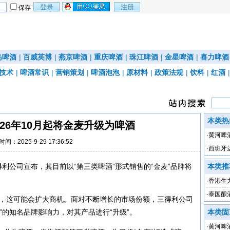
保存
岛啤酒
|
百威英博
|
燕京啤酒
|
重庆啤酒
|
珠江啤酒
|
金星啤酒
|
喜力啤酒
技术
|
啤酒常识
|
营销策划
|
啤酒泡泡
|
原材料
|
政策法规
|
饮料
|
红酒
本类热
26年10月起将金麦升级为啤酒
·
黄河啤
时间：2025-9-29 17:36:52
·
西班牙
得利公司宣布，其目前以“第三类啤酒”形式销售的“金麦”品牌将
本类推
·
香港生力
下降79
·
泰国酿
调，这可能会扩大商机。面对不断增长的市场份额，三得利公司
”的知名品牌影响力，对其产品进行“升级”。
本类固
·
黄河啤