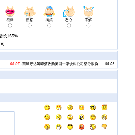
很棒
愤怒
搞笑
恶心
不解
长165%
公司
08-07
·
西班牙达姆啤酒收购英国一家饮料公司部分股份
08-06