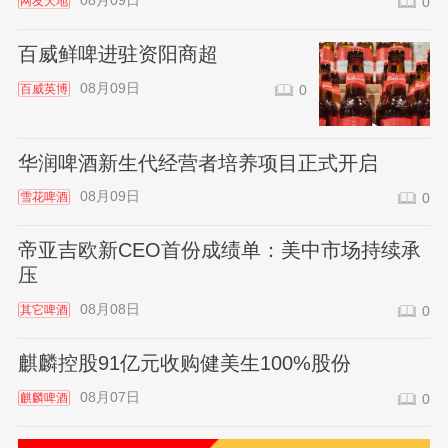
08月09日
网友天地
0
百威鲜啤进驻资阳商超
08月09日
百威英博
0
华润啤酒新生代经营者培养项目正式开启
08月09日
雪花啤酒
0
帝亚吉欧新CEO首份成绩单：美中市场持续承
压
08月08日
其它啤酒
0
麒麟控股91亿元收购健美生100%股份
08月07日
麒麟啤酒
0