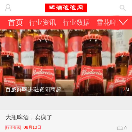
首页
行业资讯
行业数据
雪花啤酒
/
百威鲜啤进驻资阳商超
2
4
大瓶啤酒，卖疯了
08月10日
行业资讯
0