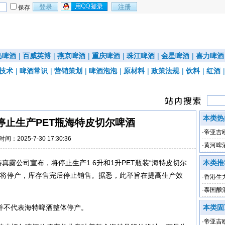
保存
岛啤酒
|
百威英博
|
燕京啤酒
|
重庆啤酒
|
珠江啤酒
|
金星啤酒
|
喜力啤酒
技术
|
啤酒常识
|
营销策划
|
啤酒泡泡
|
原材料
|
政策法规
|
饮料
|
红酒
本类热
停止生产PET瓶海特皮切尔啤酒
·
帝亚吉
时间：2025-7-30 17:30:36
·
黄河啤
真露公司宣布，将停止生产1.6升和1升PET瓶装“海特皮切尔
本类推
推出22年后将停产，库存售完后停止销售。据悉，此举旨在提高生产效
·
香港生力
下降79
·
泰国酿
并不代表海特啤酒整体停产。
本类固
·
帝亚吉