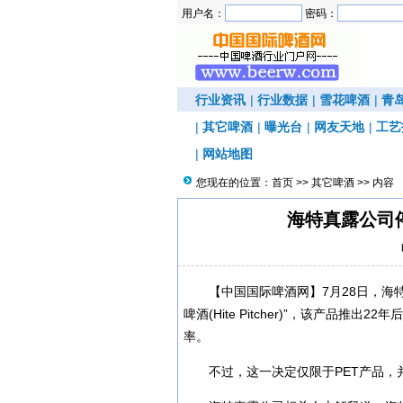
用户名：
密码：
行业资讯
|
行业数据
|
雪花啤酒
|
青
|
其它啤酒
|
曝光台
|
网友天地
|
工艺
|
网站地图
您现在的位置：
首页
>>
其它啤酒
>> 内容
海特真露公司
【中国国际啤酒网】7月28日，海特
啤酒(Hite Pitcher)”，该产品
率。
不过，这一决定仅限于PET产品，