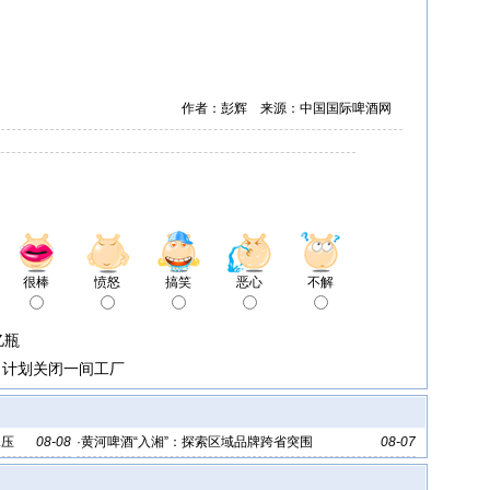
作者：彭辉 来源：中国国际啤酒网
很棒
愤怒
搞笑
恶心
不解
亿瓶
司计划关闭一间工厂
承压
08-08
·
黄河啤酒“入湘”：探索区域品牌跨省突围
08-07