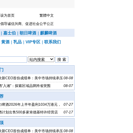
设为首页
繁體中文
倡导诚信兴商、促进社会公平公正
|
嘉士伯
|
朝日啤酒
|
麒麟啤酒
|
黄酒
|
乳品
|
VIP专区
|
联系我们
门
欧新CEO首份成绩单：美中市场持续承压
08-08
酒“入湘”：探索区域品牌跨省突围
08-07
荐
啤酒2026年上半年盈利1034万港元，
07-27
%
酒计划出售500多家肯德基特许经营店
07-17
顶
欧新CEO首份成绩单：美中市场持续承压
08-08