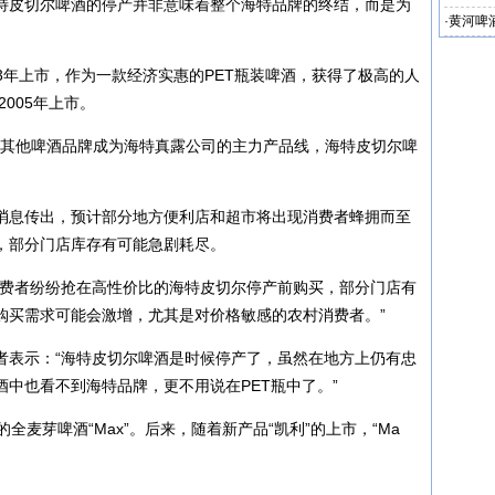
特皮切尔啤酒的停产并非意味着整个海特品牌的终结，而是为
·
黄河啤
。
003年上市，作为一款经济实惠的PET瓶装啤酒，获得了极高的人
2005年上市。
”等其他啤酒品牌成为海特真露公司的主力产品线，海特皮切尔啤
消息传出，预计部分地方便利店和超市将出现消费者蜂拥而至
，部分门店库存有可能急剧耗尽。
消费者纷纷抢在高性价比的海特皮切尔停产前购买，部分门店有
购买需求可能会激增，尤其是对价格敏感的农村消费者。”
者表示：“海特皮切尔啤酒是时候停产了，虽然在地方上仍有忠
中也看不到海特品牌，更不用说在PET瓶中了。”
全麦芽啤酒“Max”。后来，随着新产品“凯利”的上市，“Ma