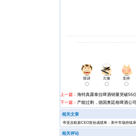
惊讶
欠揍
支持
上一篇：
海特真露泰拉啤酒销量突破55
下一篇：
产能过剩，德国奥廷格啤酒公
相关文章
·
帝亚吉欧新CEO首份成绩单：美中市场持续
相关评论