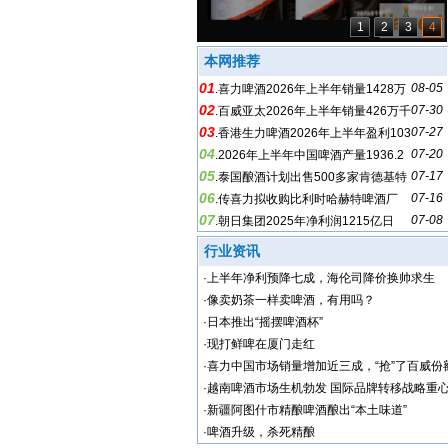
1
2
3
4
本网推荐
01
08-05
.
喜力啤酒2026年上半年销量1428万
02
07-30
千升，增长3%
.
百威亚太2026年上半年销量426万千
03
07-27
升，下降2.3%
.
香港生力啤酒2026年上半年盈利103
04
07-20
4万港元，下降79%
.
2026年上半年中国啤酒产量1936.2
05
07-17
万千升，增长0.2%
.
泰国酿酒计划出售500多家肯德基特
06
07-16
许经营店
.
传喜力拟收购比利时哈赫特啤酒厂
07
07-08
.
朝日集团2025年净利润1215亿日
元，下降36.7%
行业资讯
·
上半年净利预降七成，海伦司降价换帅求生
·
像卖奶茶一样卖啤酒，有用吗？
·
日本推出“摇摆啤酒杯”
·
现打鲜啤在厦门走红
·
喜力中国市场销量增加近三成，“抢”了百威份
·
越南啤酒市场生机勃发 国际品牌转移战略重
·
新疆阿图什市精酿啤酒酿出“本土味道”
·
啤酒升级，杀死精酿