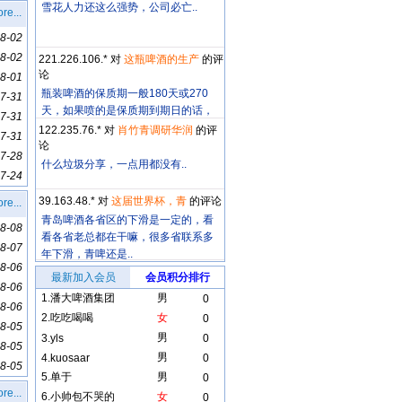
雪花人力还这么强势，公司必亡..
re...
8-02
8-02
221.226.106.* 对
这瓶啤酒的生产
的评
论
8-01
瓶装啤酒的保质期一般180天或270
7-31
天，如果喷的是保质期到期日的话，
7-31
这个日期明显..
122.235.76.* 对
肖竹青调研华润
的评
7-31
论
7-28
什么垃圾分享，一点用都没有..
7-24
39.163.48.* 对
这届世界杯，青
的评论
re...
青岛啤酒各省区的下滑是一定的，看
8-08
看各省老总都在干嘛，很多省联系多
8-07
年下滑，青啤还是..
8-06
最新加入会员
会员积分排行
8-06
1.
潘大啤酒集团
男
0
8-06
2.
吃吃喝喝
女
0
8-05
男
3.
yls
0
8-05
男
4.
kuosaar
0
8-05
5.
单于
男
0
re...
6.
小帅包不哭的
女
0