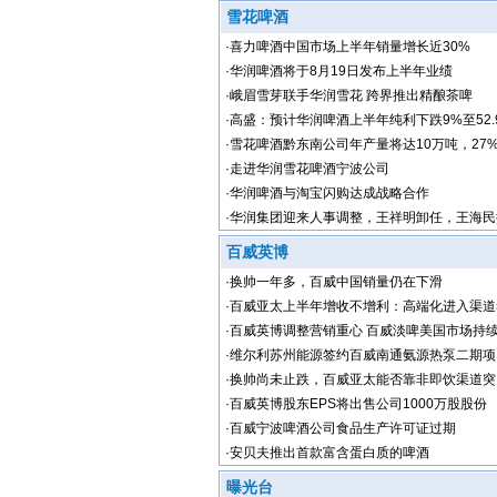
雪花啤酒
·
喜力啤酒中国市场上半年销量增长近30%
·
华润啤酒将于8月19日发布上半年业绩
·
峨眉雪芽联手华润雪花 跨界推出精酿茶啤
·
高盛：预计华润啤酒上半年纯利下跌9%至52.
·
雪花啤酒黔东南公司年产量将达10万吨，27
川
·
走进华润雪花啤酒宁波公司
·
华润啤酒与淘宝闪购达成战略合作
·
华润集团迎来人事调整，王祥明卸任，王海民
百威英博
·
换帅一年多，百威中国销量仍在下滑
·
百威亚太上半年增收不增利：高端化进入渠道
·
百威英博调整营销重心 百威淡啤美国市场持
·
维尔利苏州能源签约百威南通氨源热泵二期项
·
换帅尚未止跌，百威亚太能否靠非即饮渠道突
·
百威英博股东EPS将出售公司1000万股股份
·
百威宁波啤酒公司食品生产许可证过期
·
安贝夫推出首款富含蛋白质的啤酒
曝光台