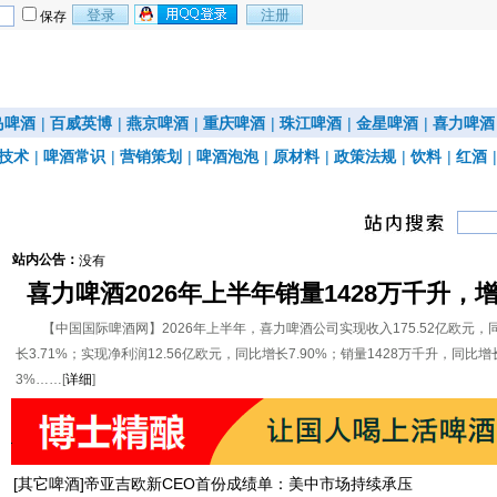
保存
岛啤酒
|
百威英博
|
燕京啤酒
|
重庆啤酒
|
珠江啤酒
|
金星啤酒
|
喜力啤酒
技术
|
啤酒常识
|
营销策划
|
啤酒泡泡
|
原材料
|
政策法规
|
饮料
|
红酒
站内公告：
没有
喜力啤酒2026年上半年销量1428万千升，
3%
【中国国际啤酒网】2026年上半年，喜力啤酒公司实现收入175.52亿欧元，
长3.71%；实现净利润12.56亿欧元，同比增长7.90%；销量1428万千升，同比增长
3%……[
详细
]
[
其它啤酒
]
帝亚吉欧新CEO首份成绩单：美中市场持续承压