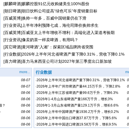
[
麒麟啤酒
]
麒麟控股91亿元收购健美生100%股份
[
朝日啤酒
]
朝日饮料公司提高“绿色可乐”年度销量目标
[
百威英博
]
换帅一年多，百威中国销量仍在下滑
[
行业资讯
]
上半年净利预降七成，海伦司降价换帅求生
[
百威英博
]
百威亚太上半年增收不增利：高端化进入渠道考验期
[
行业资讯
]
像卖奶茶一样卖啤酒，有用吗？
[
其它啤酒
]
黄河啤酒“入湘”：探索区域品牌跨省突围
[
行业数据
]
2026年上半年河北省啤酒产量下降0.31%，营收下降0.1%
[
喜力啤酒
]
喜力马来西亚公司计划2027年第三季度出口新加坡
more...
行业数据
mo
08-07
·
2026年上半年河北省啤酒产量下降0.31%，营收下降0.1%
0
08-07
·
2026年上半年广州市啤酒产量44.15万千升，下降2.8%
0
08-06
·
2026年上半年江苏省啤酒产量99.6万千升，下降6.3%
0
08-06
·
2026年1-4月山东省啤酒产量166万千升，增长3%
0
额？
08-06
·
2026年1-3月山东省啤酒产量129.1万千升，增长6.6%
0
心
08-06
·
2026年上半年中国啤酒产量1936.2万千升，增长0.2%
0
08-06
·
2026年上半年中国出口啤酒37.87万千升，下降5.6%
0
08-06
·
2026年上半年中国进口啤酒19.58万千升，增长9.5%
0