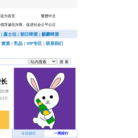
设为首页
繁體中文
倡导诚信兴商、促进社会公平公正
|
嘉士伯
|
朝日啤酒
|
麒麟啤酒
|
黄酒
|
乳品
|
VIP专区
|
联系我们
增长
同比增
3.0
今日排行
一周排行