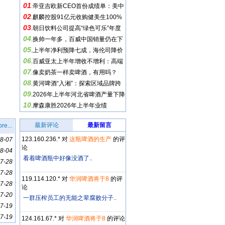
01
.
帝亚吉欧新CEO首份成绩单：美中
02
市场持续承压
.
麒麟控股91亿元收购健美生100%
03
股份
.
朝日饮料公司提高“绿色可乐”年度
04
销量目标
.
换帅一年多，百威中国销量仍在下
05
滑
.
上半年净利预降七成，海伦司降价
06
换帅求生
.
百威亚太上半年增收不增利：高端
07
化进入渠道考验期
.
像卖奶茶一样卖啤酒，有用吗？
08
.
黄河啤酒“入湘”：探索区域品牌跨
09
省突围
.
2026年上半年河北省啤酒产量下降
10
0.31%，营收下降0.1%
.
摩森康胜2026年上半年业绩
最新评论
最新留言
re...
123.160.236.* 对
这瓶啤酒的生产
的评
8-07
论
8-04
看着啤酒瓶中好像没酒了..
7-28
7-28
119.114.120.* 对
华润啤酒将于8
的评
7-28
论
7-20
一群压榨员工的无能之辈腐败分子..
7-19
7-19
124.161.67.* 对
华润啤酒将于8
的评论