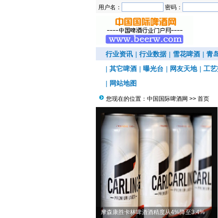
用户名：
密码：
行业资讯
|
行业数据
|
雪花啤酒
|
青
|
其它啤酒
|
曝光台
|
网友天地
|
工艺
|
网站地图
您现在的位置：
中国国际啤酒网
>> 首页
猫牌生力推出“低度啤酒”
摩森康胜卡林啤酒酒精度从4%降至3.4%