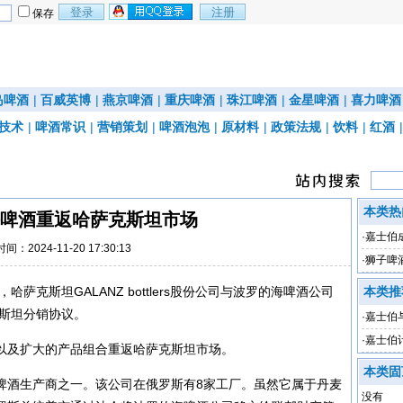
保存
岛啤酒
|
百威英博
|
燕京啤酒
|
重庆啤酒
|
珠江啤酒
|
金星啤酒
|
喜力啤酒
技术
|
啤酒常识
|
营销策划
|
啤酒泡泡
|
原材料
|
政策法规
|
饮料
|
红酒
本类热
啤酒重返哈萨克斯坦市场
·
嘉士伯
时间：2024-11-20 17:30:13
·
狮子啤
力
哈萨克斯坦GALANZ bottlers股份公司与波罗的海啤酒公司
本类推
萨克斯坦分销协议。
·
嘉士伯
业
·
嘉士伯
以及扩大的产品组合重返哈萨克斯坦市场。
本类固
啤酒生产商之一。该公司在俄罗斯有8家工厂。虽然它属于丹麦
没有