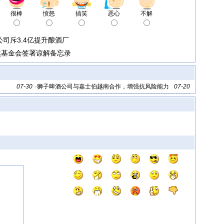
很棒
愤怒
搞笑
恶心
不解
司斥3.4亿提升酿酒厂
然基金会签署谅解备忘录
07-30
·
狮子啤酒公司与嘉士伯越南合作，增强抗风险能力
07-20