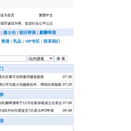
设为首页
繁體中文
倡导诚信兴商、促进社会公平公正
|
嘉士伯
|
朝日啤酒
|
麒麟啤酒
|
黄酒
|
乳品
|
VIP专区
|
联系我们
门
成为百事可乐阿塞拜疆装瓶商
07-30
酒公司与嘉士伯越南合作，增强抗风险能
07-20
荐
与札幌啤酒将于12月在新加坡成立合资企
07-06
计划6月向印度提交7亿美元IPO申请
06-08
顶