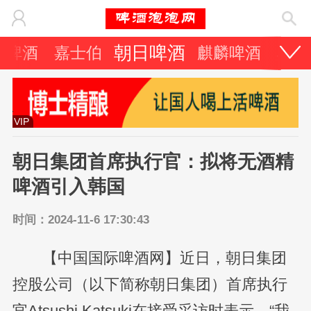
朝日啤酒
力啤酒
嘉士伯
麒麟啤酒
其它
VIP
朝日集团首席执行官：拟将无酒精
啤酒引入韩国
时间：2024-11-6 17:30:43
【中国国际啤酒网】近日，朝日集团
控股公司（以下简称朝日集团）首席执行
官Atsushi Katsuki在接受采访时表示，“我