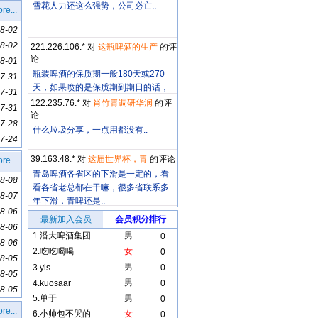
雪花人力还这么强势，公司必亡..
re...
8-02
8-02
221.226.106.* 对
这瓶啤酒的生产
的评
论
8-01
瓶装啤酒的保质期一般180天或270
7-31
天，如果喷的是保质期到期日的话，
7-31
这个日期明显..
122.235.76.* 对
肖竹青调研华润
的评
7-31
论
7-28
什么垃圾分享，一点用都没有..
7-24
39.163.48.* 对
这届世界杯，青
的评论
re...
青岛啤酒各省区的下滑是一定的，看
8-08
看各省老总都在干嘛，很多省联系多
8-07
年下滑，青啤还是..
8-06
最新加入会员
会员积分排行
8-06
1.
潘大啤酒集团
男
0
8-06
2.
吃吃喝喝
女
0
8-05
男
3.
yls
0
8-05
男
4.
kuosaar
0
8-05
5.
单于
男
0
re...
6.
小帅包不哭的
女
0