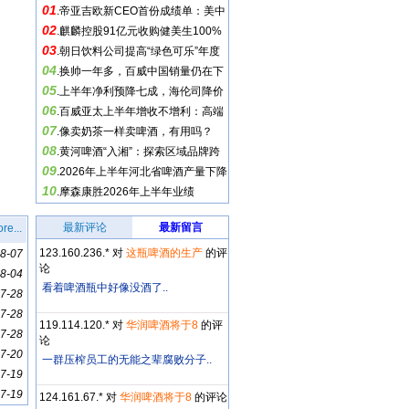
01
.
帝亚吉欧新CEO首份成绩单：美中
02
市场持续承压
.
麒麟控股91亿元收购健美生100%
03
股份
.
朝日饮料公司提高“绿色可乐”年度
04
销量目标
.
换帅一年多，百威中国销量仍在下
05
滑
.
上半年净利预降七成，海伦司降价
06
换帅求生
.
百威亚太上半年增收不增利：高端
07
化进入渠道考验期
.
像卖奶茶一样卖啤酒，有用吗？
08
.
黄河啤酒“入湘”：探索区域品牌跨
09
省突围
.
2026年上半年河北省啤酒产量下降
10
0.31%，营收下降0.1%
.
摩森康胜2026年上半年业绩
最新评论
最新留言
re...
123.160.236.* 对
这瓶啤酒的生产
的评
8-07
论
8-04
看着啤酒瓶中好像没酒了..
7-28
7-28
119.114.120.* 对
华润啤酒将于8
的评
7-28
论
7-20
一群压榨员工的无能之辈腐败分子..
7-19
7-19
124.161.67.* 对
华润啤酒将于8
的评论