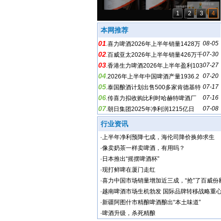
1
2
3
4
本网推荐
01
08-05
.
喜力啤酒2026年上半年销量1428万
02
07-30
千升，增长3%
.
百威亚太2026年上半年销量426万千
03
07-27
升，下降2.3%
.
香港生力啤酒2026年上半年盈利103
04
07-20
4万港元，下降79%
.
2026年上半年中国啤酒产量1936.2
05
07-17
万千升，增长0.2%
.
泰国酿酒计划出售500多家肯德基特
06
07-16
许经营店
.
传喜力拟收购比利时哈赫特啤酒厂
07
07-08
.
朝日集团2025年净利润1215亿日
元，下降36.7%
行业资讯
·
上半年净利预降七成，海伦司降价换帅求生
·
像卖奶茶一样卖啤酒，有用吗？
·
日本推出“摇摆啤酒杯”
·
现打鲜啤在厦门走红
·
喜力中国市场销量增加近三成，“抢”了百威份
·
越南啤酒市场生机勃发 国际品牌转移战略重
·
新疆阿图什市精酿啤酒酿出“本土味道”
·
啤酒升级，杀死精酿