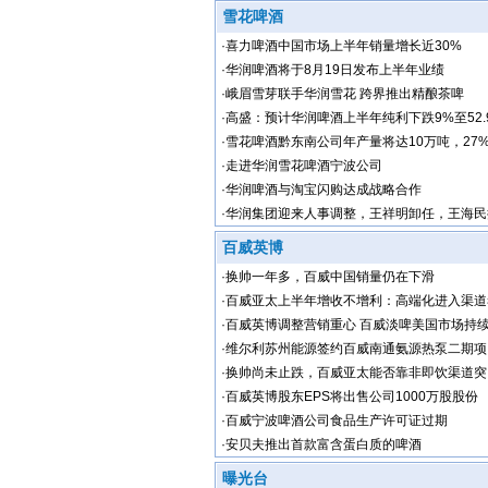
雪花啤酒
·
喜力啤酒中国市场上半年销量增长近30%
·
华润啤酒将于8月19日发布上半年业绩
·
峨眉雪芽联手华润雪花 跨界推出精酿茶啤
·
高盛：预计华润啤酒上半年纯利下跌9%至52.
·
雪花啤酒黔东南公司年产量将达10万吨，27
川
·
走进华润雪花啤酒宁波公司
·
华润啤酒与淘宝闪购达成战略合作
·
华润集团迎来人事调整，王祥明卸任，王海民
百威英博
·
换帅一年多，百威中国销量仍在下滑
·
百威亚太上半年增收不增利：高端化进入渠道
·
百威英博调整营销重心 百威淡啤美国市场持
·
维尔利苏州能源签约百威南通氨源热泵二期项
·
换帅尚未止跌，百威亚太能否靠非即饮渠道突
·
百威英博股东EPS将出售公司1000万股股份
·
百威宁波啤酒公司食品生产许可证过期
·
安贝夫推出首款富含蛋白质的啤酒
曝光台