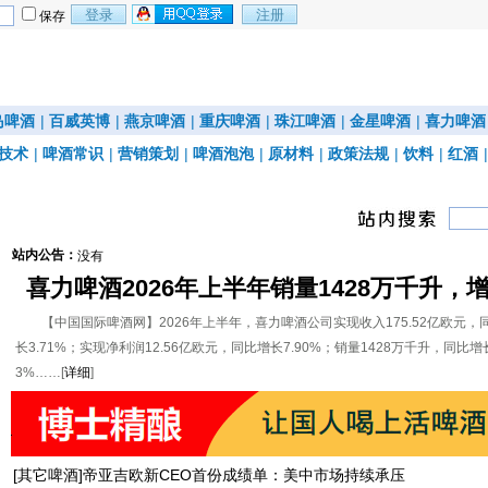
保存
岛啤酒
|
百威英博
|
燕京啤酒
|
重庆啤酒
|
珠江啤酒
|
金星啤酒
|
喜力啤酒
技术
|
啤酒常识
|
营销策划
|
啤酒泡泡
|
原材料
|
政策法规
|
饮料
|
红酒
站内公告：
没有
喜力啤酒2026年上半年销量1428万千升，
3%
【中国国际啤酒网】2026年上半年，喜力啤酒公司实现收入175.52亿欧元，
长3.71%；实现净利润12.56亿欧元，同比增长7.90%；销量1428万千升，同比增长
3%……[
详细
]
[
其它啤酒
]
帝亚吉欧新CEO首份成绩单：美中市场持续承压