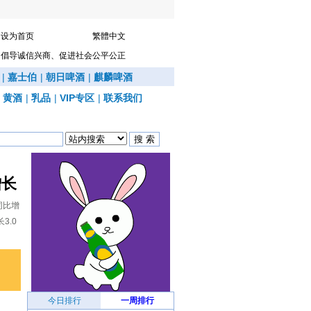
设为首页
繁體中文
倡导诚信兴商、促进社会公平公正
|
嘉士伯
|
朝日啤酒
|
麒麟啤酒
|
黄酒
|
乳品
|
VIP专区
|
联系我们
增长
同比增
3.0
今日排行
一周排行