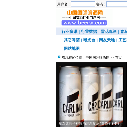
用户名：
密码：
行业资讯
|
行业数据
|
雪花啤酒
|
青
|
其它啤酒
|
曝光台
|
网友天地
|
工艺
|
网站地图
您现在的位置：
中国国际啤酒网
>> 首页
猫牌生力推出“低度啤酒”
摩森康胜卡林啤酒酒精度从4%降至3.4%