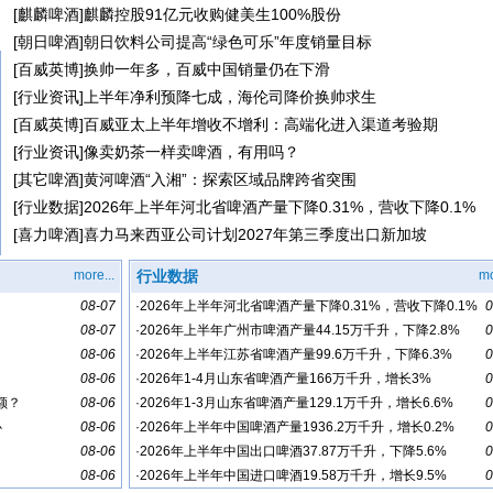
[
麒麟啤酒
]
麒麟控股91亿元收购健美生100%股份
[
朝日啤酒
]
朝日饮料公司提高“绿色可乐”年度销量目标
[
百威英博
]
换帅一年多，百威中国销量仍在下滑
[
行业资讯
]
上半年净利预降七成，海伦司降价换帅求生
[
百威英博
]
百威亚太上半年增收不增利：高端化进入渠道考验期
[
行业资讯
]
像卖奶茶一样卖啤酒，有用吗？
[
其它啤酒
]
黄河啤酒“入湘”：探索区域品牌跨省突围
[
行业数据
]
2026年上半年河北省啤酒产量下降0.31%，营收下降0.1%
[
喜力啤酒
]
喜力马来西亚公司计划2027年第三季度出口新加坡
more...
行业数据
mo
08-07
·
2026年上半年河北省啤酒产量下降0.31%，营收下降0.1%
0
08-07
·
2026年上半年广州市啤酒产量44.15万千升，下降2.8%
0
08-06
·
2026年上半年江苏省啤酒产量99.6万千升，下降6.3%
0
08-06
·
2026年1-4月山东省啤酒产量166万千升，增长3%
0
额？
08-06
·
2026年1-3月山东省啤酒产量129.1万千升，增长6.6%
0
心
08-06
·
2026年上半年中国啤酒产量1936.2万千升，增长0.2%
0
08-06
·
2026年上半年中国出口啤酒37.87万千升，下降5.6%
0
08-06
·
2026年上半年中国进口啤酒19.58万千升，增长9.5%
0