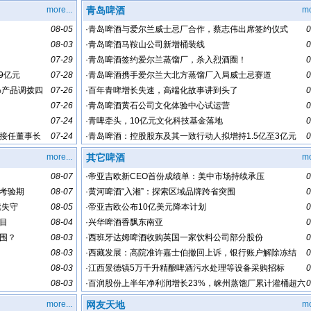
more...
青岛啤酒
mo
08-05
·
青岛啤酒与爱尔兰威士忌厂合作，蔡志伟出席签约仪式
0
08-03
·
青岛啤酒马鞍山公司新增桶装线
0
07-29
·
青岛啤酒签约爱尔兰蒸馏厂，杀入烈酒圈！
0
9亿元
07-28
·
青岛啤酒携手爱尔兰大北方蒸馏厂入局威士忌赛道
0
%产品调拨四
07-26
·
百年青啤增长失速，高端化故事讲到头了
0
07-26
·
青岛啤酒黄石公司文化体验中心试运营
0
07-24
·
青啤牵头，10亿元文化科技基金落地
0
接任董事长
07-24
·
青岛啤酒：控股股东及其一致行动人拟增持1.5亿至3亿元
0
more...
其它啤酒
mo
08-07
·
帝亚吉欧新CEO首份成绩单：美中市场持续承压
0
考验期
08-07
·
黄河啤酒“入湘”：探索区域品牌跨省突围
0
续失守
08-05
·
帝亚吉欧公布10亿美元降本计划
0
目
08-04
·
兴华啤酒香飘东南亚
0
围？
08-03
·
西班牙达姆啤酒收购英国一家饮料公司部分股份
0
08-03
·
西藏发展：高院准许嘉士伯撤回上诉，银行账户解除冻结
0
08-03
·
江西景德镇5万千升精酿啤酒污水处理等设备采购招标
0
08-03
·
百润股份上半年净利润增长23%，崃州蒸馏厂累计灌桶超六
0
十万桶
more...
网友天地
mo