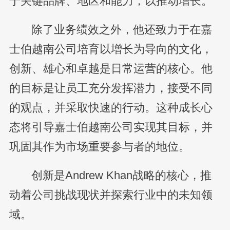
于关键品牌、地区和能力，以推动增长。
除了业务绩效之外，他还致力于在嘉
士伯越南公司培育以增长为导向的文化，
创新、雄心和卓越是日常运营的核心。他
的目标是让员工充分发挥潜力，接受不同
的观点，并采取快速的行动。这种成长心
态将引导嘉士伯越南公司实现其目标，并
巩固其作为市场重要参与者的地位。
创新是Andrew Khan战略的核心，推
动着公司挑战现状并探索行业中的未知领
域。