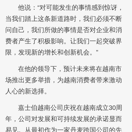
他说：“对可能发生的事情感到惊讶，
当我们踏上这条新道路时，我们必须不断
问自己，我们所做的事情是否对企业和消
费者产生了积极影响。让我们一起突破界
限，发现新的增长和创新机会。”
在他的领导下，预计未来将在越南市
场推出更多举措，为越南消费者带来激动
人心的新选择。
嘉士伯越南公司庆祝在越南成立30周
年，公司对发展和可持续发展的承诺显而
易见。从最初作为一家丹麦跨国公司的先