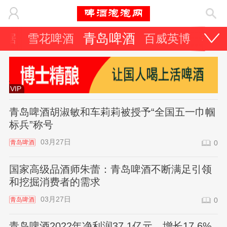
青岛啤酒
数据
雪花啤酒
百威英博
燕京
VIP
青岛啤酒胡淑敏和车莉莉被授予“全国五一巾帼
标兵”称号
03月27日
青岛啤酒
0
国家高级品酒师朱蕾：青岛啤酒不断满足引领
和挖掘消费者的需求
03月27日
青岛啤酒
0
青岛啤酒2022年净利润37.1亿元，增长17.6%