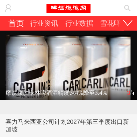
首页
行业资讯
行业数据
雪花啤酒
/
摩森康胜卡林啤酒酒精度从4%降至3.4%
3
4
喜力马来西亚公司计划2027年第三季度出口新
加坡